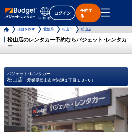
予約す
ログイン
る
Language
店舗を探す
愛媛県
松山市
松山店
松山店のレンタカー予約ならバジェット･レンタカ
ー
バジェット･レンタカー
松山店
（愛媛県松山市空港通１丁目１３−６）