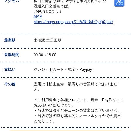
アクセス
松山空港より県道18号線を市内方向へ。空
港通入口交差点そば。
↓MAPはコチラ↓
MAP
https://maps.app.goo.gl/CUWRfDvFGyXjiCpn9
最寄駅
土橋駅 土居田駅
営業時間
09:00～18:00
支払い
クレジットカード・現金・Paypay
その他
当店は【松山空港】最寄りの営業所ではありませ
ん。
・ご利用料金は各種クレジット、現金、PayPayにて
お支払いいただけます。
・当店ではタイヤチェーンの貸出はございません。
・当店では冬季も基本的にノーマルタイヤでの貸出
となります。