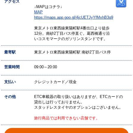
アクセス
↓MAPはコチラ↓
MAP
https://maps.app.goo.gl/4jcUETJyYfMxhB3q9
東京メトロ東西線東陽町駅4番出口より徒歩
12分。南砂2丁目バス停直ぐ。葛西橋通り沿
いコスモマークのガソリンスタンドです。
最寄駅
東京メトロ東西線東陽町駅 南砂2丁目バス停
営業時間
09:00～20:00
支払い
クレジットカード／現金
その他
ETC車載器の取り扱いはありますが、ETCカードの
貸出しは行っておりません。
スタッドレスタイヤのオプションはございません。
旅行商品では利用できない店舗です。