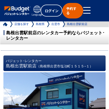
予約す
ログイン
る
Language
店舗を探す
島根県
出雲市
島根出雲駅前店
島根出雲駅前店のレンタカー予約ならバジェット･
レンタカー
バジェット･レンタカー
島根出雲駅前店
（島根県出雲市塩冶町１５１５−１）