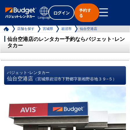
予約す
ログイン
る
Language
店舗を探す
宮城県
岩沼市
仙台空港店
仙台空港店のレンタカー予約ならバジェット･レン
タカー
バジェット･レンタカー
仙台空港店
（宮城県岩沼市下野郷字新相野谷地３９−５）