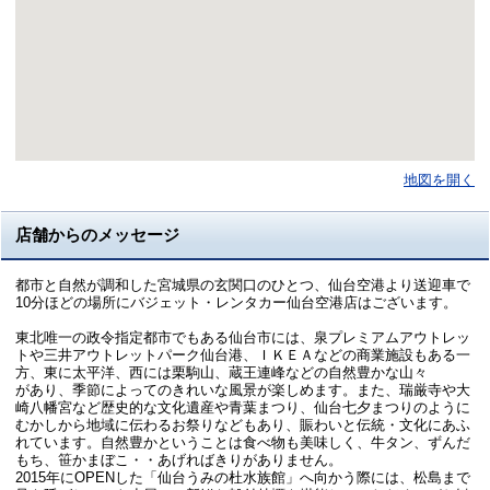
地図を開く
店舗からのメッセージ
都市と自然が調和した宮城県の玄関口のひとつ、仙台空港より送迎車で
10分ほどの場所にバジェット・レンタカー仙台空港店はございます。
東北唯一の政令指定都市でもある仙台市には、泉プレミアムアウトレッ
トや三井アウトレットパーク仙台港、ＩＫＥＡなどの商業施設もある一
方、東に太平洋、西には栗駒山、蔵王連峰などの自然豊かな山々
があり、季節によってのきれいな風景が楽しめます。また、瑞厳寺や大
崎八幡宮など歴史的な文化遺産や青葉まつり、仙台七夕まつりのように
むかしから地域に伝わるお祭りなどもあり、賑わいと伝統・文化にあふ
れています。自然豊かということは食べ物も美味しく、牛タン、ずんだ
もち、笹かまぼこ・・あげればきりがありません。
2015年にOPENした「仙台うみの杜水族館」へ向かう際には、松島まで