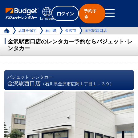
予約す
ログイン
る
Language
店舗を探す
石川県
金沢市
金沢駅西口店
金沢駅西口店のレンタカー予約ならバジェット･レ
ンタカー
バジェット･レンタカー
金沢駅西口店
（石川県金沢市広岡１丁目１－３９）