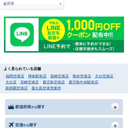
金沢市
よく見られている店舗
福岡空港店
博多駅前店
長崎空港店
熊本空港店
大分空港店
大分店
宮崎空港店
鹿児島空港店
鹿児島中央駅前店
新那覇空港店
屋久島空港営業所