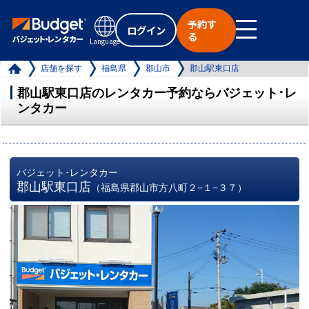
予約す
ログイン
る
Language
店舗を探す
福島県
郡山市
郡山駅東口店
郡山駅東口店のレンタカー予約ならバジェット･レ
ンタカー
バジェット･レンタカー
郡山駅東口店
（福島県郡山市方八町２−１−３７）