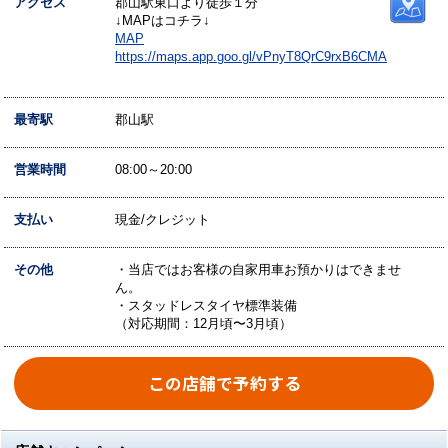
アクセス
郡山駅東口より徒歩１分
↓MAPはコチラ↓
MAP
https://maps.app.goo.gl/vPnyT8QrC9rxB6CMA
最寄駅
郡山駅
営業時間
08:00～20:00
支払い
現金/クレジット
その他
・当店ではお客様の自家用車お預かりはできませ
ん。
・スタッドレスタイヤ標準装備
（対応期間：12月頃〜3月頃）
この店舗で予約する