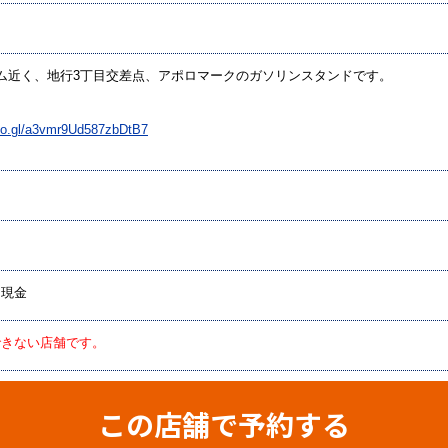
ドーム近く、地行3丁目交差点、アポロマークのガソリンスタンドです。
oo.gl/a3vmr9Ud587zbDtB7
／現金
できない店舗です。
この店舗で予約する