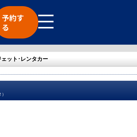
予約す
る
ェット･レンタカー
２）