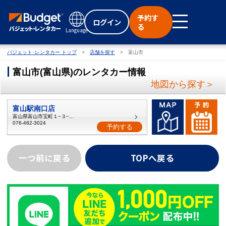
予約す
ログイン
る
Language
バジェット･レンタカー トップ
店舗を探す
富山市
富山市
(
富山県
)
のレンタカー情報
地図から探す＞
富山駅南口店
富山県富山市宝町１−３−１６
076-482-3024
予約する
一つ前に戻る
TOPへ戻る