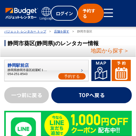
予約す
ログイン
る
Language
バジェット･レンタカー トップ
店舗を探す
静岡市葵区
静岡市葵区
(
静岡県
)
のレンタカー情報
地図から探す＞
静岡駅前店
静岡県静岡市葵区紺屋町１１−２
054-251-8543
予約する
一つ前に戻る
TOPへ戻る