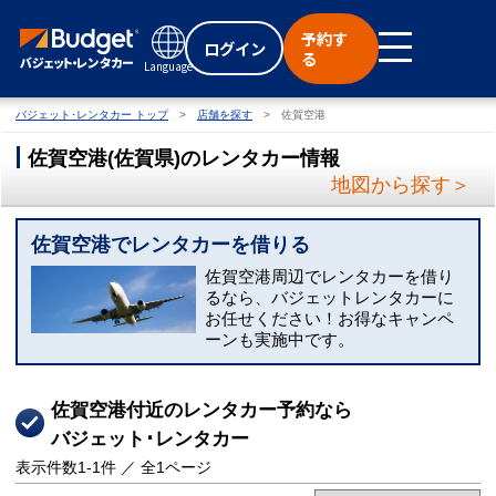
予約す
ログイン
る
Language
バジェット･レンタカー トップ
店舗を探す
佐賀空港
佐賀空港
(
佐賀県
)
のレンタカー情報
地図から探す＞
佐賀空港でレンタカーを借りる
佐賀空港周辺でレンタカーを借り
るなら、バジェットレンタカーに
お任せください！お得なキャンペ
ーンも実施中です。
佐賀空港付近のレンタカー予約なら
バジェット･レンタカー
表示件数
1-1
件 ／ 全
1
ページ