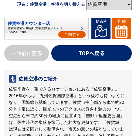
現在：佐賀空港｜空港を切り替える
佐賀空港カウンター店
佐賀県佐賀市川副町大字犬井道９４７６番地
0952-46-2088
予約する
一つ前に戻る
TOPへ戻る
佐賀空港のご紹介
佐賀平野を一望できるロケーションにある『佐賀空港』。
2016年からは「九州佐賀国際空港」という愛称も持つように
なり、国際線も就航しています。佐賀市中心部から車で約20
分と非常に近く、観光地へのアクセスの良さも魅力の一つ。
空港から車で約30分の場所に位置する「吉野ヶ里歴史公園」
は、弥生時代の集落を復元した壮大な史跡です。「佐賀城」
は現在は公園として整備され、市民の憩いの場となっていま
す。天守閣はありませんが、美しい石垣や堀、そして復元さ