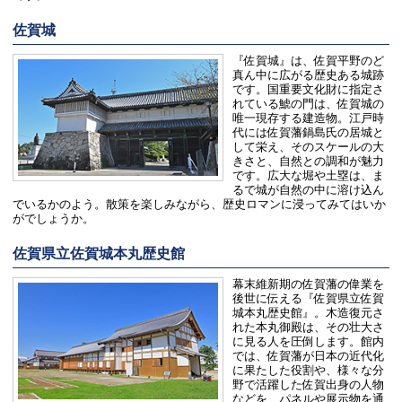
佐賀城
『佐賀城』は、佐賀平野のど
真ん中に広がる歴史ある城跡
です。国重要文化財に指定さ
れている鯱の門は、佐賀城の
唯一現存する建造物。江戸時
代には佐賀藩鍋島氏の居城と
して栄え、そのスケールの大
きさと、自然との調和が魅力
です。広大な堀や土塁は、ま
るで城が自然の中に溶け込ん
でいるかのよう。散策を楽しみながら、歴史ロマンに浸ってみてはいか
がでしょうか。
佐賀県立佐賀城本丸歴史館
幕末維新期の佐賀藩の偉業を
後世に伝える『佐賀県立佐賀
城本丸歴史館』。木造復元さ
れた本丸御殿は、その壮大さ
に見る人を圧倒します。館内
では、佐賀藩が日本の近代化
に果たした役割や、様々な分
野で活躍した佐賀出身の人物
などを、パネルや展示物を通