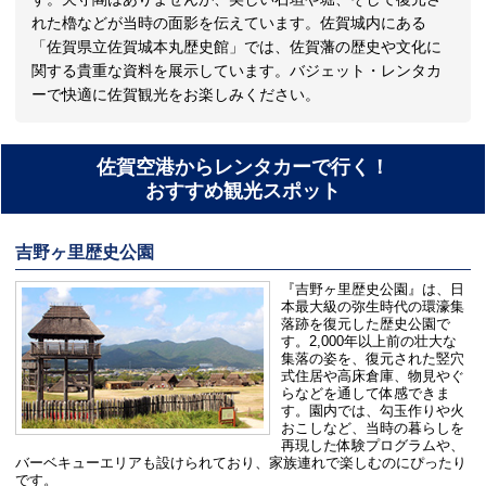
れた櫓などが当時の面影を伝えています。佐賀城内にある
「佐賀県立佐賀城本丸歴史館」では、佐賀藩の歴史や文化に
関する貴重な資料を展示しています。バジェット・レンタカ
ーで快適に佐賀観光をお楽しみください。
佐賀空港からレンタカーで行く！
おすすめ観光スポット
吉野ヶ里歴史公園
『吉野ヶ里歴史公園』は、日
本最大級の弥生時代の環濠集
落跡を復元した歴史公園で
す。2,000年以上前の壮大な
集落の姿を、復元された竪穴
式住居や高床倉庫、物見やぐ
らなどを通して体感できま
す。園内では、勾玉作りや火
おこしなど、当時の暮らしを
再現した体験プログラムや、
バーベキューエリアも設けられており、家族連れで楽しむのにぴったり
です。