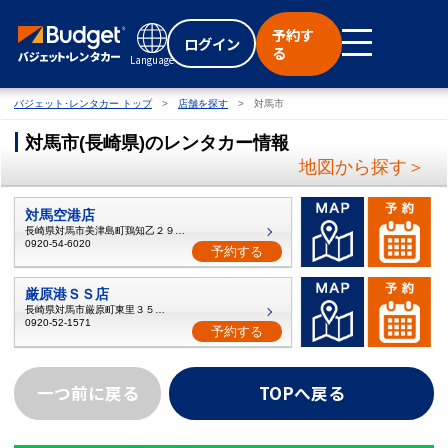
予約す
ログイン
る
Language
バジェット･レンタカー トップ
店舗を探す
対馬市
対馬市
(
長崎県
)
のレンタカー情報
地図から探す＞
対馬空港店
長崎県対馬市美津島町鶏知乙２９３−２
0920-54-6020
予約する
厳原港ＳＳ店
長崎県対馬市厳原町東里３５２−４
0920-52-1571
予約する
一つ前に戻る
TOPへ戻る