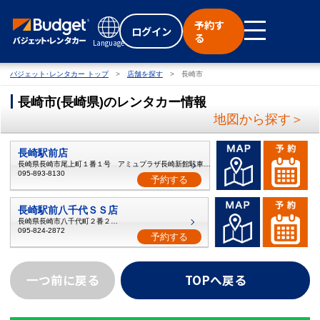
予約す
ログイン
る
Language
バジェット･レンタカー トップ
店舗を探す
長崎市
長崎市
(
長崎県
)
のレンタカー情報
地図から探す＞
長崎駅前店
長崎県長崎市尾上町１番１号 アミュプラザ長崎新館駐車場1階
095-893-8130
予約する
長崎駅前八千代ＳＳ店
長崎県長崎市八千代町２番２５号
095-824-2872
予約する
一つ前に戻る
TOPへ戻る