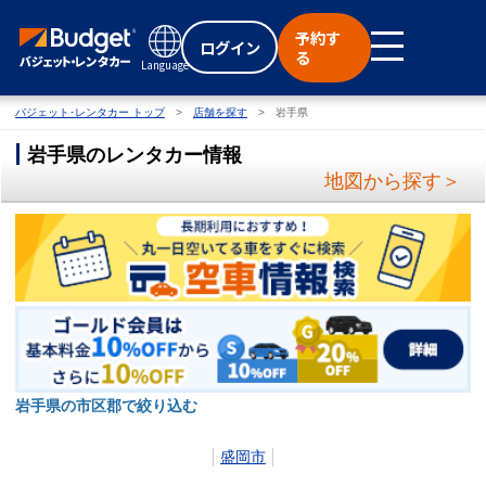
予約す
ログイン
る
Language
バジェット･レンタカー トップ
店舗を探す
岩手県
岩手県のレンタカー情報
地図から探す＞
岩手県の市区郡で絞り込む
盛岡市