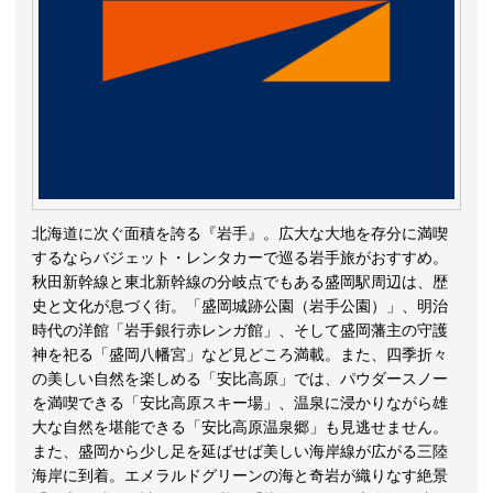
北海道に次ぐ面積を誇る『岩手』。広大な大地を存分に満喫
するならバジェット・レンタカーで巡る岩手旅がおすすめ。
秋田新幹線と東北新幹線の分岐点でもある盛岡駅周辺は、歴
史と文化が息づく街。「盛岡城跡公園（岩手公園）」、明治
時代の洋館「岩手銀行赤レンガ館」、そして盛岡藩主の守護
神を祀る「盛岡八幡宮」など見どころ満載。また、四季折々
の美しい自然を楽しめる「安比高原」では、パウダースノー
を満喫できる「安比高原スキー場」、温泉に浸かりながら雄
大な自然を堪能できる「安比高原温泉郷」も見逃せません。
また、盛岡から少し足を延ばせば美しい海岸線が広がる三陸
海岸に到着。エメラルドグリーンの海と奇岩が織りなす絶景