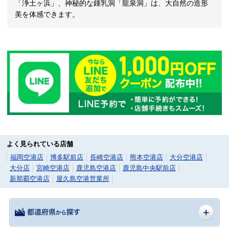
「浄土ヶ浜」、神秘的な鍾乳洞「龍泉洞」は、大自然の造形
美を体感できます。
よく見られている店舗
福岡空港店
博多駅前店
長崎空港店
熊本空港店
大分空港店
大分店
宮崎空港店
鹿児島空港店
鹿児島中央駅前店
新那覇空港店
屋久島空港営業所