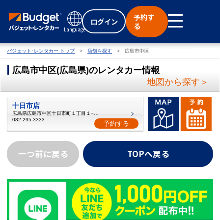
予約す
ログイン
る
Language
バジェット･レンタカー トップ
店舗を探す
広島市中区
広島市中区
(
広島県
)
のレンタカー情報
地図から探す＞
十日市店
広島県広島市中区十日市町１丁目１−１４
082-295-3333
予約する
一つ前に戻る
TOPへ戻る