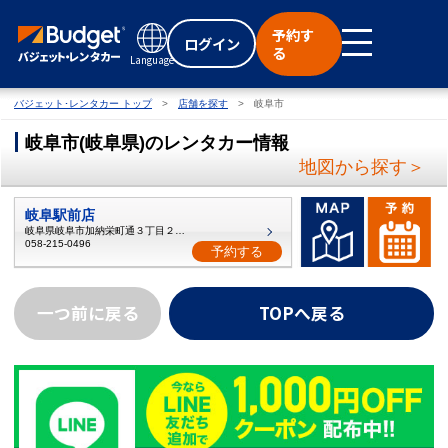
予約す
ログイン
る
Language
バジェット･レンタカー トップ
店舗を探す
岐阜市
岐阜市
(
岐阜県
)
のレンタカー情報
地図から探す＞
岐阜駅前店
岐阜県岐阜市加納栄町通３丁目２０番
058-215-0496
予約する
一つ前に戻る
TOPへ戻る