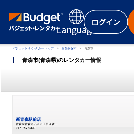
ログイン
Language
バジェット･レンタカー トップ
店舗を探す
青森市
青森市
(
青森県
)
のレンタカー情報
新青森駅前店
青森県青森市石江３丁目４番地１
017-757-9333