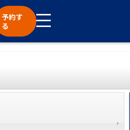
予約す
る