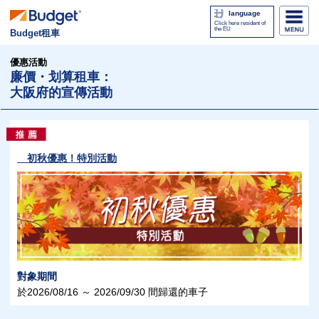
language
Click here resident of
the EU
Budget租車
優惠活動
廉價・划算租車：
大阪府的宣傳活動
初秋優惠！特別活動
對象期間
於2026/08/16 ～ 2026/09/30 間歸還的車子