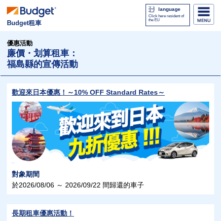
language
Click here resident of
the EU
Budget租車
優惠活動
廉價・划算租車：
福島縣的宣傳活動
歡迎來日本優惠！～10% OFF Standard Rates～
對象期間
於2026/08/06 ～ 2026/09/22 間歸還的車子
長期租車優惠活動！