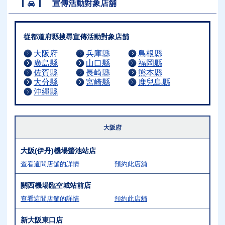
宣傳活動對象店舖
從都道府縣搜尋宣傳活動對象店舖
大阪府
兵庫縣
島根縣
廣島縣
山口縣
福岡縣
佐賀縣
長崎縣
熊本縣
大分縣
宮崎縣
鹿兒島縣
沖縄縣
大阪府
大阪(伊丹)機場螢池站店
查看這間店舖的詳情
預約此店舖
關西機場臨空城站前店
查看這間店舖的詳情
預約此店舖
新大阪東口店