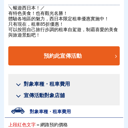
＼暢遊西日本！／
有特色美食！也有觀光名勝！
體驗各地區的魅力，西日本限定租車優惠實施中！
只有現在，租車85折優惠！
可以按照自己旅行步調的租車自駕遊，制霸喜愛的美食
與旅遊景點吧！
預約此宣傳活動
對象車種・租車費用
宣傳活動對象店舖
對象車種・租車費用
上段紅色文字
＝網路預約價格