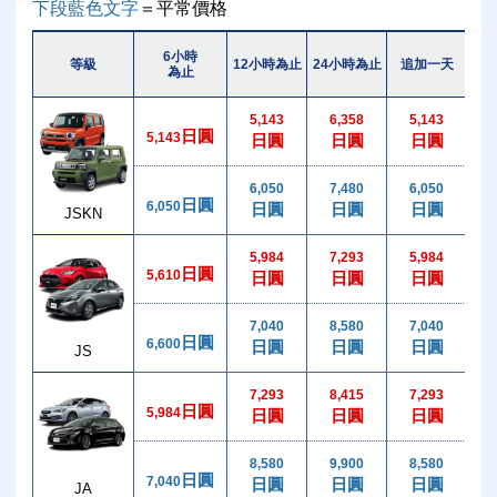
下段藍色文字
＝平常價格
6小時
等級
12小時為止
24小時為止
追加一天
追加
為止
5,143
6,358
5,143
日圓
5,143
日圓
日圓
日圓
6,050
7,480
6,050
1
日圓
6,050
日圓
日圓
日圓
JSKN
5,984
7,293
5,984
日圓
5,610
日圓
日圓
日圓
7,040
8,580
7,040
1
日圓
6,600
日圓
日圓
日圓
JS
7,293
8,415
7,293
1
日圓
5,984
日圓
日圓
日圓
8,580
9,900
8,580
1
日圓
7,040
日圓
日圓
日圓
JA