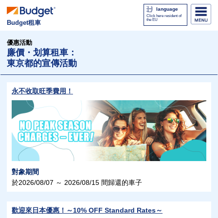
language
Click here resident of
the EU
Budget租車
優惠活動
廉價・划算租車：
東京都的宣傳活動
永不收取旺季費用！
對象期間
於2026/08/07 ～ 2026/08/15 間歸還的車子
歡迎來日本優惠！～10% OFF Standard Rates～