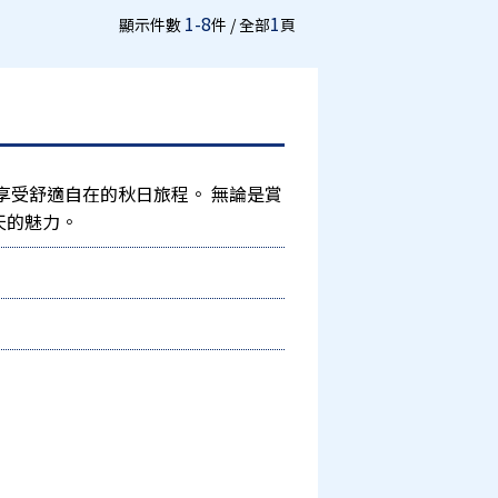
1-8
1
顯示件數
件 / 全部
頁
享受舒適自在的秋日旅程。 無論是賞
天的魅力。