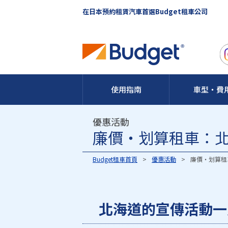
在日本預約租賃汽車首選Budget租車公司
使用指南
車型・費
優惠活動
廉價・划算租車：
Budget租車首頁
優惠活動
廉價・划算租
北海道的宣傳活動一