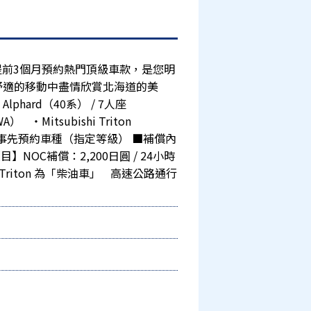
 提前3個月預約熱門頂級車款，是您明
舒適的移動中盡情欣賞北海道的美
phard（40系） / 7人座
WA） ・Mitsubishi Triton
無法事先預約車種（指定等級） ■補償內
NOC補償：2,200日圓 / 24小時
 Triton 為「柴油車」 高速公路通行