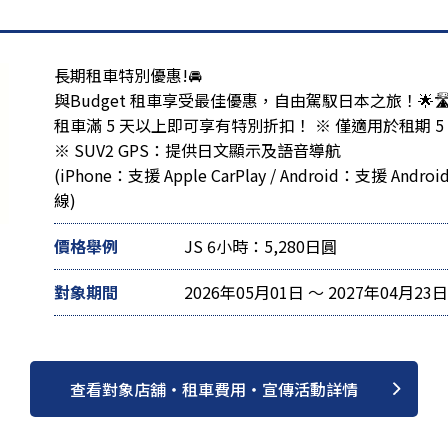
長期租車特別優惠!🚘
與Budget 租車享受最佳優惠，自由駕馭日本之旅！🌟🛣
租車滿 5 天以上即可享有特別折扣！ ※ 僅適用於租期 
※ SUV2 GPS：提供日文顯示及語音導航
(iPhone：支援 Apple CarPlay / Android：支援 
線)
價格舉例
JS 6小時：5,280日圓
對象期間
2026年05月01日 ～ 2027年04月23日
查看對象店舖・租車費用・宣傳活動詳情