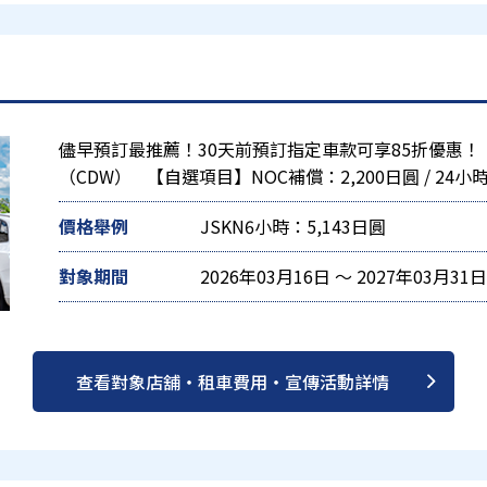
儘早預訂最推薦！30天前預訂指定車款可享85折優惠！
（CDW） 【自選項目】NOC補償：2,200日圓 / 24
價格舉例
JSKN6小時：5,143日圓
對象期間
2026年03月16日 ～ 2027年03月31日
查看對象店舖・租車費用・宣傳活動詳情