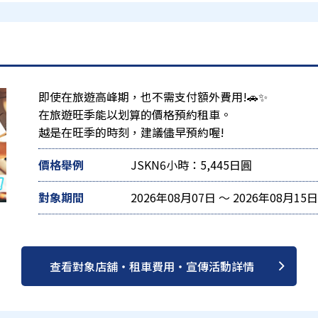
即使在旅遊高峰期，也不需支付額外費用!🚗✨
在旅遊旺季能以划算的價格預約租車。
越是在旺季的時刻，建議儘早預約喔!
價格舉例
JSKN6小時：5,445日圓
對象期間
2026年08月07日 ～ 2026年08月15日
查看對象店舖・租車費用・宣傳活動詳情