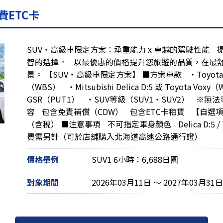
費ETC卡
SUV・高級車限定方案：承重能力 x 卓越的駕駛性能
智的選擇。 以最優惠的價格提升您旅遊的品質，在最
景。 【SUV・高級車限定方案】 ■方案車款 ・Toyota Al
（WBS） ・Mitsubishi Delica D:5 或 Toyota Voxy（
GSR（PUT1） ・SUV等級（SUV1・SUV2） ※
容 包含免責補償（CDW） 包含ETC卡租賃 【自選項目】
（含稅） ■注意事項 不可指定車身顏色 Delica D:5 /
費需另計（可於店舖購入北海道高速公路通行證
）
價格舉例
SUV1 6小時：6,688日圓
對象期間
2026年03月11日 ～ 2027年03月31日