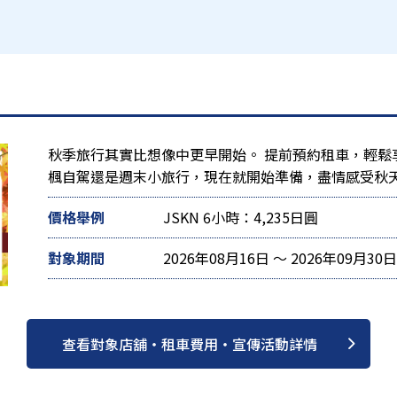
秋季旅行其實比想像中更早開始。 提前預約租車，輕鬆
楓自駕還是週末小旅行，現在就開始準備，盡情感受秋
價格舉例
JSKN 6小時：4,235日圓
對象期間
2026年08月16日 ～ 2026年09月30日
查看對象店舖・租車費用・宣傳活動詳情