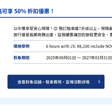
可享 50% 折扣優惠！
以半價享受安心保障！😊 預訂租車達7天或以上，保障最
旅行還是長期商務出差，這個優惠讓您的旅程更安全、
價格舉例
6 hours with JS: ¥8,100 include N
對象期間
2025年09月01日 ～ 2027年03月31日
查看對象店舖・租車費用・宣傳活動詳情