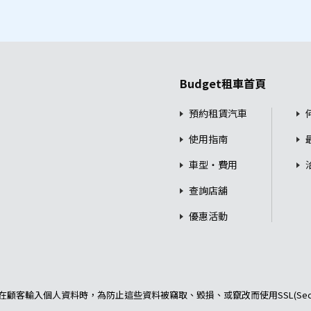
Budget租車首頁
預約租賃汽車
使用指南
車型・費用
查詢店舖
優惠活動
顧客輸入個人資料時，為防止這些資料被竊取、毀損、或竄改而使用SSL(Secu