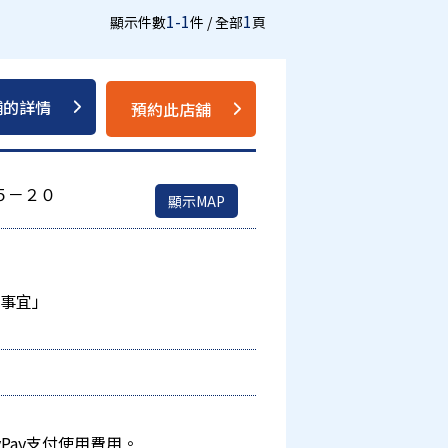
1-1
1
顯示件數
件 / 全部
頁
舖的詳情
預約此店舖
５－２０
顯示MAP
的事宜」
Pay支付使用費用。