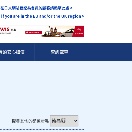
在日文網站登記為會員的顧客請點擊此處 >
 if you are in the EU and/or the UK region >
實的安心賠償
查詢空車
搜尋其他的都道府縣