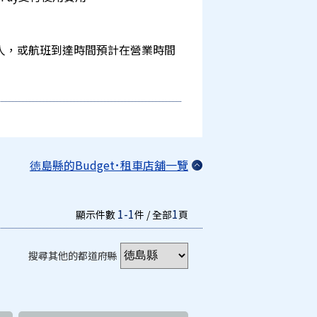
人，或航班到達時間預計在營業時間
徳島縣的Budget･租車店舖一覽
1-1
1
顯示件數
件 / 全部
頁
搜尋其他的都道府縣