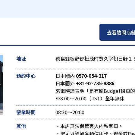
查看這間店
地址
徳島縣板野郡松茂町豐久字朝日野１
預約中心
日本國內
0570-054-317
日本國外
+81-92-735-8886
來電時請表明「是有關Budget租車
※8:00～20:00（JST）全年無休
營業時間
08:30～20:00
其他
・本店無法保管客人的私家車。
・您可以通過各類信用卡、現金或Pay