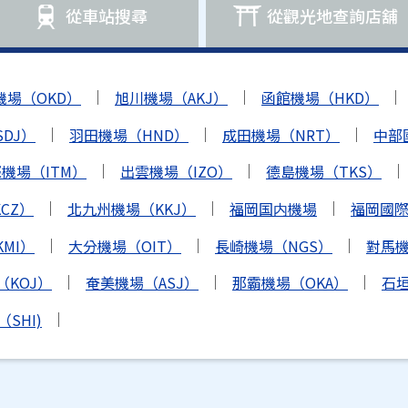
從車站搜尋
從觀光地查詢店舖
機場（OKD）
旭川機場（AKJ）
函館機場（HKD）
DJ）
羽田機場（HND）
成田機場（NRT）
中部
機場（ITM）
出雲機場（IZO）
德島機場（TKS）
CZ）
北九州機場（KKJ）
福岡国内機場
福岡國際機
MI）
大分機場（OIT）
長崎機場（NGS）
對馬機
（KOJ）
奄美機場（ASJ）
那霸機場（OKA）
石垣
SHI)