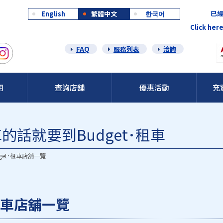
已經
English
繁體中文
한국어
Click here
FAQ
服務列表
洽詢
用
查詢店舖
優惠活動
充
話就要到Budget･租車
get･租車店舖一覽
･租車店舖一覽