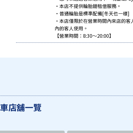
・本店不提供輪胎鏈租借服務。
・普通輪胎是標準配備[冬天也一樣]
・本店僅限於在營業時間內來店的客
內的客人使用。
【營業時間：8:30～20:00】
･租車店舖一覽