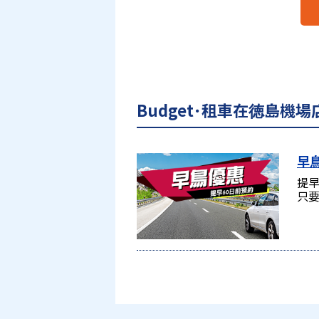
Budget･租車在徳島機
早
提早
只要