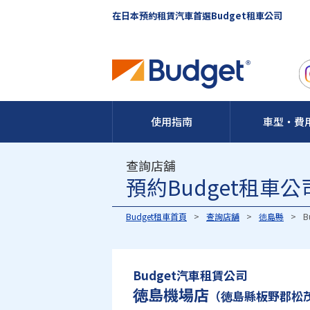
在日本預約租賃汽車首選Budget租車公司
使用指南
車型・費
查詢店舖
預約Budget租
Budget租車首頁
查詢店舖
徳島縣
B
Budget汽車租賃公司
徳島機場店
（徳島縣板野郡松