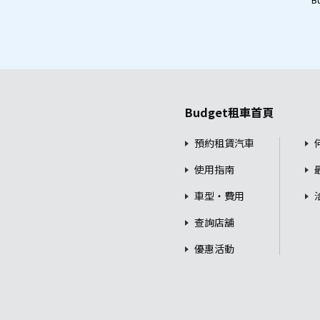
Budget租車首頁
預約租賃汽車
使用指南
車型・費用
查詢店舖
優惠活動