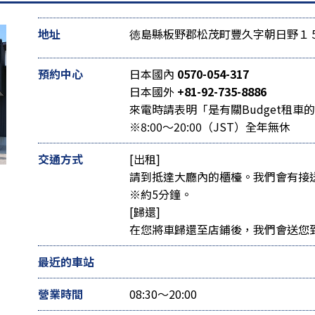
地址
徳島縣板野郡松茂町豐久字朝日野１
預約中心
日本國內
0570-054-317
日本國外
+81-92-735-8886
來電時請表明「是有關Budget租車
※8:00～20:00（JST）全年無休
交通方式
[出租]
請到抵達大廳內的櫃檯。我們會有接
※約5分鐘。
[歸還]
在您將車歸還至店鋪後，我們會送您
最近的車站
營業時間
08:30～20:00