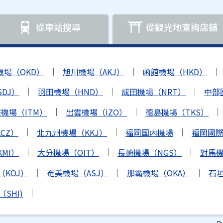
從車站搜尋
從觀光地查詢店舖
機場（OKD）
旭川機場（AKJ）
函館機場（HKD）
DJ）
羽田機場（HND）
成田機場（NRT）
中部
機場（ITM）
出雲機場（IZO）
德島機場（TKS）
CZ）
北九州機場（KKJ）
福岡国内機場
福岡國際機
MI）
大分機場（OIT）
長崎機場（NGS）
對馬機
（KOJ）
奄美機場（ASJ）
那霸機場（OKA）
石垣
SHI)
B