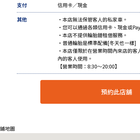
支付
信用卡／現金
其他
・本店無法保管客人的私家車。
・您可以通過各類信用卡、現金或Pay
・本店不提供輪胎鏈租借服務。
・普通輪胎是標準配備[冬天也一樣]
・本店僅限於在營業時間內來店的客
內的客人使用。
【營業時間：8:30～20:00】
預約此店舖
店鋪地圖