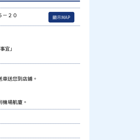
５－２０
顯示MAP
的事宜」
送車送您到店鋪。
到機場航廈。