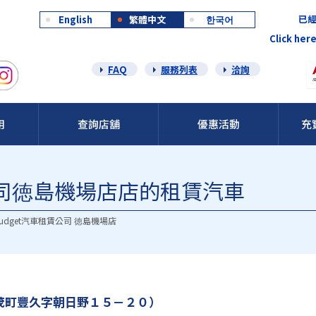
已經
English
繁體中文
한국어
Click here
FAQ
服務列表
洽詢
用
查詢店舖
優惠活動
充
車公司徳島機場店店的租賃汽車
udget汽車租賃公司 徳島機場店
茂町豐久字朝日野１５－２０）