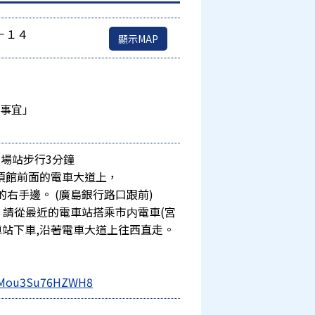
－１４
顯示MAP
的事宜」
場站步行3分鐘
頂館前面的電車大道上，
右手邊。 (廣島銀行路口跟前)
，請從最近的電車站搭乘市内電車(宮
車站下車,沿著電車大道上往西直走。
DBMou3Su76HZWH8