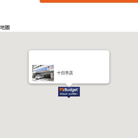
鋪地圖
十日市店