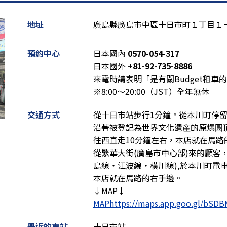
地址
廣島縣廣島市中區十日市町１丁目１
預約中心
日本國內
0570-054-317
日本國外
+81-92-735-8886
來電時請表明「是有關Budget租車
※8:00～20:00（JST）全年無休
交通方式
從十日市站步行1分鐘。從本川町停留
沿著被登記為世界文化遺産的原爆圓
往西直走10分鐘左右，本店就在馬路的
從繁華大街(廣島市中心部)來的顧客
島線・江波線・橫川線),於本川町電
本店就在馬路的右手邊。
↓MAP↓
MAP
https://maps.app.goo.gl/bS
最近的車站
十日市站