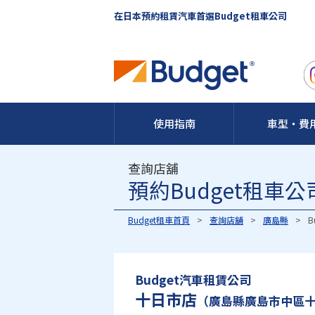
在日本預約租賃汽車首選Budget租車公司
使用指南
車型・費
查詢店舖
預約Budget租車
Budget租車首頁
查詢店舖
廣島縣
B
Budget汽車租賃公司
十日市店
（廣島縣廣島市中區