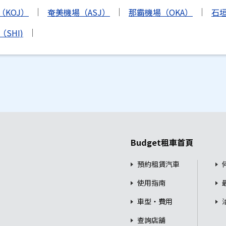
（KOJ）
奄美機場（ASJ）
那霸機場（OKA）
石垣
SHI)
Budget租車首頁
預約租賃汽車
使用指南
車型・費用
查詢店舖