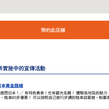
預約此店舖
店所實施中的宣傳活動
日本黃金路線
遊西日本！／ 有特色美食！也有觀光名勝！ 體驗各地區的魅力
，租車85折優惠！ 可以按照自己旅行步調的租車自駕遊，制霸