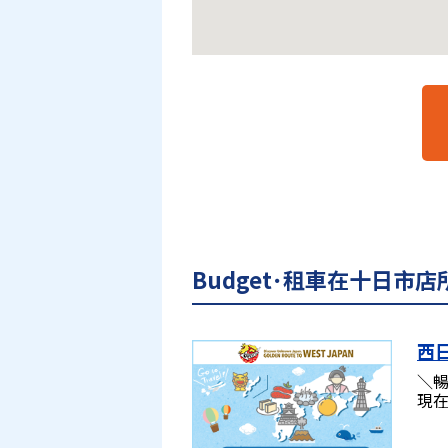
Budget･租車在十日市
西
＼暢
現在