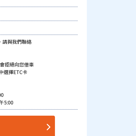
，請與我們聯絡
能會拒絕向您借車
中選擇ETC卡
】
00
午5:00