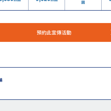
圓
預約此宣傳活動
舖