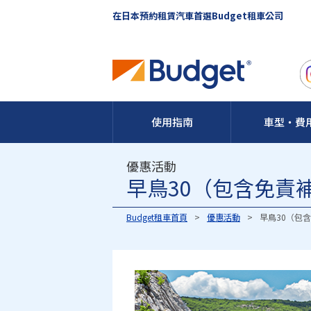
在日本預約租賃汽車首選Budget租車公司
使用指南
車型・費
優惠活動
早鳥30（包含免責
Budget租車首頁
優惠活動
早鳥30（包