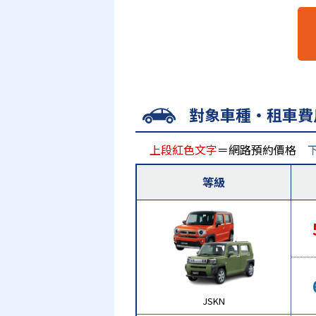
對象車種・租車費
上段紅色文字
＝網路預約價格
等級
JSKN