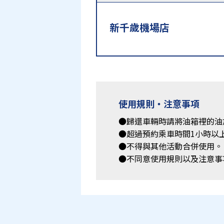
新千歲機場店
使用規則・注意事項
●歸還車輛時請將油箱裡的油
●超過預約乘車時間1小時以
●不得與其他活動合併使用。
●不同意使用規則以及注意事