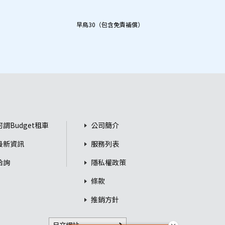
早鳥30（包含免責補償）
何謂Budget租車
公司簡介
最新資訊
服務列表
洽詢
隱私權政策
條款
推銷方針
日文網站