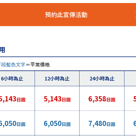
預約此宣傳活動
用
下段藍色文字
＝平常價格
6小時為止
12小時為止
24小時為止
5,143
5,143
6,358
日圓
日圓
日圓
6,050
6,050
7,480
日圓
日圓
日圓