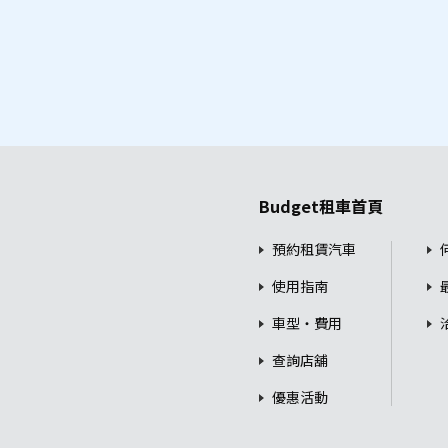
Budget租車首頁
預約租賃汽車
使用指南
車型・費用
查詢店舖
優惠活動