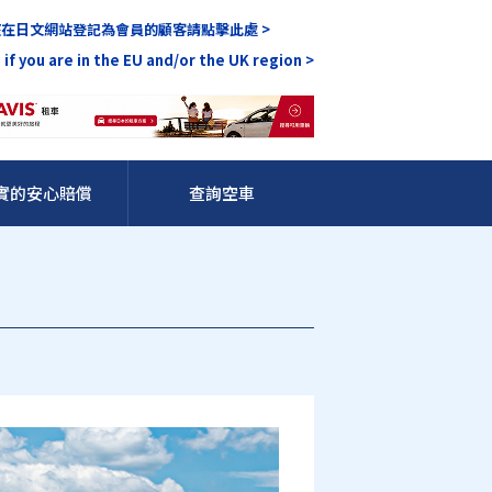
在日文網站登記為會員的顧客請點擊此處 >
 if you are in the EU and/or the UK region >
實的安心賠償
查詢空車