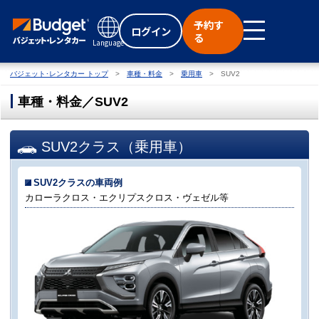
予約す
ログイン
る
Language
バジェット･レンタカー トップ
車種・料金
乗用車
SUV2
車種・料金／SUV2
SUV2クラス（乗用車）
SUV2クラスの車両例
カローラクロス・エクリプスクロス・ヴェゼル等