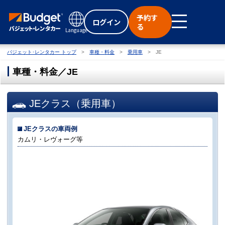
予約す
ログイン
る
Language
バジェット･レンタカー トップ
車種・料金
乗用車
JE
車種・料金／JE
JEクラス（乗用車）
JEクラスの車両例
カムリ・レヴォーグ等