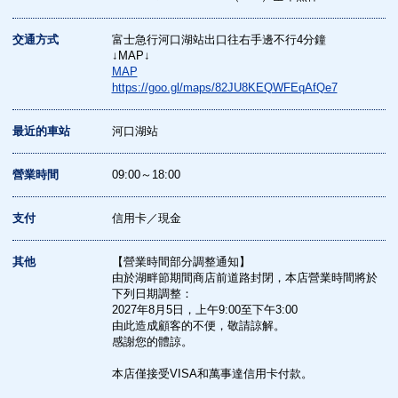
交通方式
富士急行河口湖站出口往右手邊不行4分鐘
↓MAP↓
MAP
https://goo.gl/maps/82JU8KEQWFEqAfQe7
最近的車站
河口湖站
營業時間
09:00～18:00
支付
信用卡／現金
其他
【營業時間部分調整通知】
由於湖畔節期間商店前道路封閉，本店營業時間將於
下列日期調整：
2027年8月5日，上午9:00至下午3:00
由此造成顧客的不便，敬請諒解。
感謝您的體諒。
本店僅接受VISA和萬事達信用卡付款。