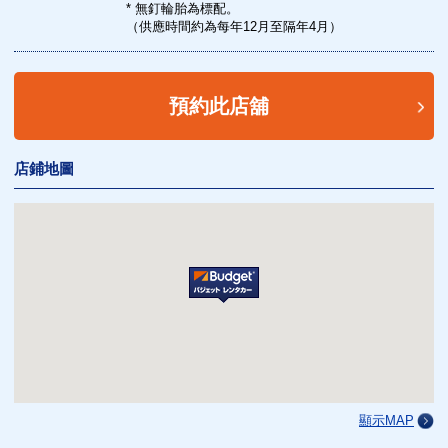
* 無釘輪胎為標配。
（供應時間約為每年12月至隔年4月）
預約此店舖
店鋪地圖
顯示MAP