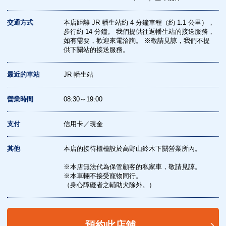
交通方式
本店距離 JR 幡生站約 4 分鐘車程（約 1.1 公里），
步行約 14 分鐘。 我們提供往返幡生站的接送服務，
如有需要，歡迎來電洽詢。 ※敬請見諒，我們不提
供下關站的接送服務。
最近的車站
JR 幡生站
營業時間
08:30～19:00
支付
信用卡／現金
其他
本店的接待櫃檯設於高野山鈴木下關營業所內。
※本店無法代為保管顧客的私家車，敬請見諒。
※本車輛不接受寵物同行。
（身心障礙者之輔助犬除外。）
預約此店舖