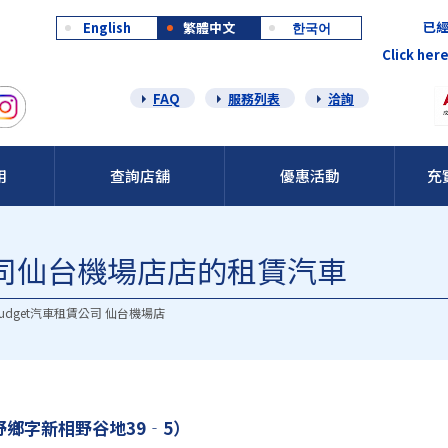
已經
English
繁體中文
한국어
Click here
FAQ
服務列表
洽詢
用
查詢店舖
優惠活動
充
車公司仙台機場店店的租賃汽車
udget汽車租賃公司 仙台機場店
鄉字新相野谷地39‐5）