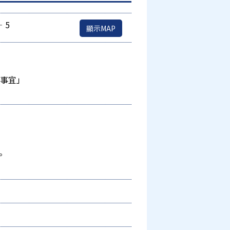
‐5
顯示MAP
的事宜」
。