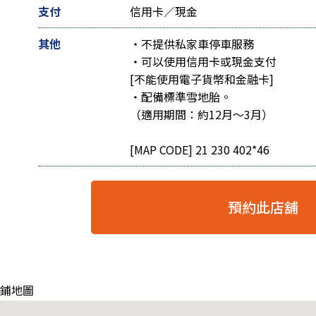
支付
信用卡／現金
其他
・不提供私家車停車服務
・可以使用信用卡或現金支付
[不能使用電子貨幣和金融卡]
・配備標準雪地胎。
（適用期間：約12月～3月）
[MAP CODE] 21 230 402*46
預約此店舖
店鋪地圖