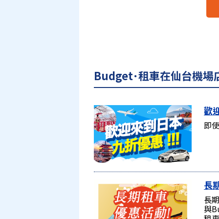
Budget･租車在仙台機
歡迎
即使
長
長期
與B
租車