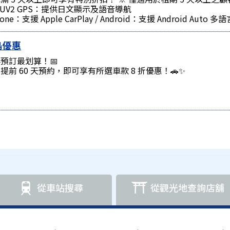
SUV2 GPS：提供日文顯示及語音導航
hone：支援 Apple CarPlay / Android：支援 Android A
鳥優惠
預訂最划算！📅
提前 60 天預約，即可享有所選車款 8 折優惠！🚗✨
從車站搜尋
從觀光地查詢店舖