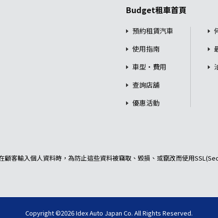
Budget租車首頁
預約租賃汽車
使用指南
車型・費用
查詢店舖
優惠活動
顧客輸入個人資料時，為防止這些資料被竊取、毀損、或竄改而使用SSL(Secu
Copyright ©2026 Idex Auto Japan Co. All Rights Reserved.