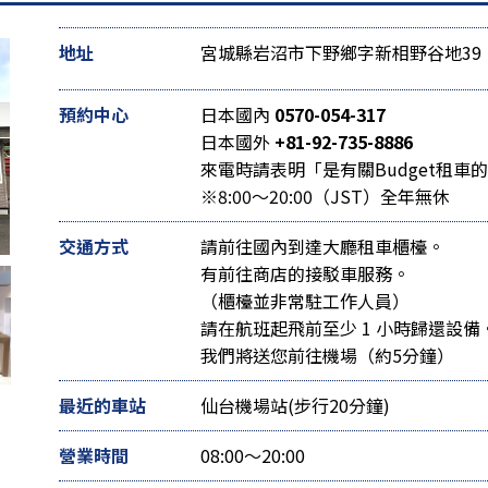
地址
宮城縣岩沼市下野鄉字新相野谷地39
預約中心
日本國內
0570-054-317
日本國外
+81-92-735-8886
來電時請表明「是有關Budget租車
※8:00～20:00（JST）全年無休
交通方式
請前往國內到達大廳租車櫃檯。
有前往商店的接駁車服務。
（櫃檯並非常駐工作人員）
請在航班起飛前至少 1 小時歸還設備
我們將送您前往機場（約5分鐘）
最近的車站
仙台機場站(步行20分鐘)
營業時間
08:00～20:00