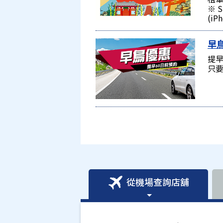
※ 
(iP
早
提早
只要
從機場查詢店舖