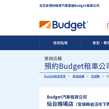
在日本預約租賃汽車首選Budget租車公司
使用指南
車型・費
查詢店舖
預約Budget租
Budget租車首頁
查詢店舖
宮城縣
B
Budget汽車租賃公司
仙台機場店
（宮城縣岩沼市下野