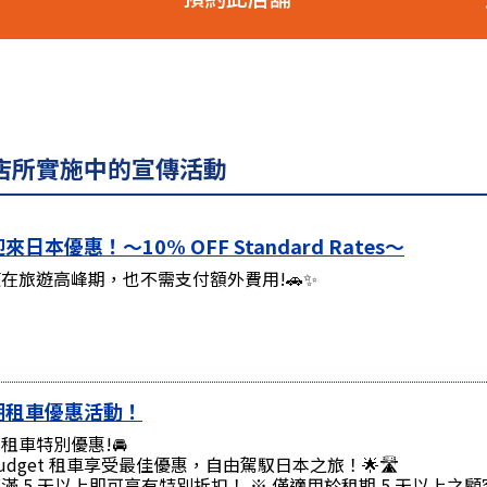
場店所實施中的宣傳活動
來日本優惠！～10% OFF Standard Rates～
在旅遊高峰期，也不需支付額外費用!🚗✨
期租車優惠活動！
租車特別優惠!🚘
udget 租車享受最佳優惠，自由駕馭日本之旅！🌟🛣️
滿 5 天以上即可享有特別折扣！ ※ 僅適用於租期 5 天以上之顧