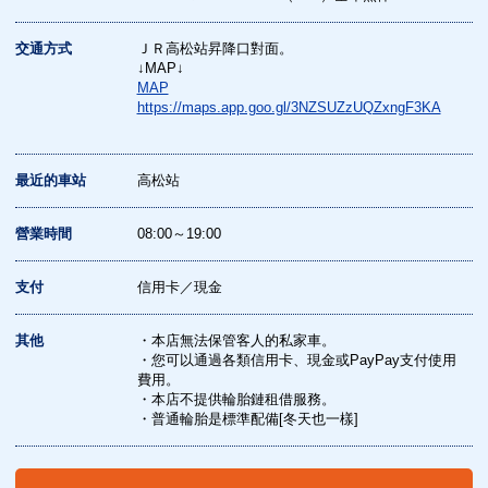
交通方式
ＪＲ高松站昇降口對面。
↓MAP↓
MAP
https://maps.app.goo.gl/3NZSUZzUQZxngF3KA
最近的車站
高松站
營業時間
08:00～19:00
支付
信用卡／現金
其他
・本店無法保管客人的私家車。
・您可以通過各類信用卡、現金或PayPay支付使用
費用。
・本店不提供輪胎鏈租借服務。
・普通輪胎是標準配備[冬天也一樣]