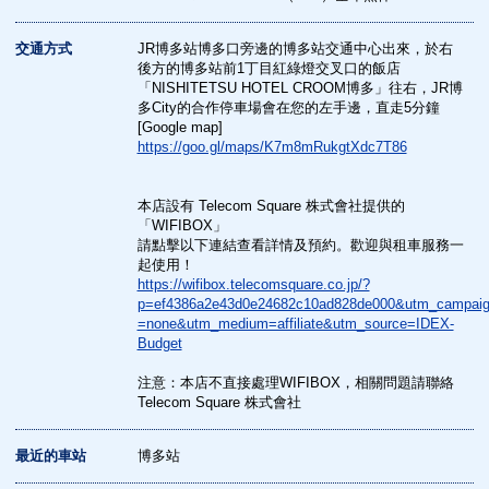
交通方式
JR博多站博多口旁邊的博多站交通中心出來，於右
後方的博多站前1丁目紅綠燈交叉口的飯店
「NISHITETSU HOTEL CROOM博多」往右，JR博
多City的合作停車場會在您的左手邊，直走5分鐘
[Google map]
https://goo.gl/maps/K7m8mRukgtXdc7T86
本店設有 Telecom Square 株式會社提供的
「WIFIBOX」
請點擊以下連結查看詳情及預約。歡迎與租車服務一
起使用！
https://wifibox.telecomsquare.co.jp/?
p=ef4386a2e43d0e24682c10ad828de000&utm_campai
=none&utm_medium=affiliate&utm_source=IDEX-
Budget
注意：本店不直接處理WIFIBOX，相關問題請聯絡
Telecom Square 株式會社
最近的車站
博多站