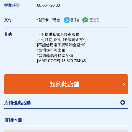
營業時間
08:00～20:00
支付
信用卡／現金
其他
・不提供私家車停車服務
・可以使用信用卡或現金支付
[不能使用電子貨幣和金融卡]
*防滑鏈不可出租
*普通輪胎是標準配備
[MAP CODE] 13 320 734*46
預約此店舖
店鋪優惠活動
店鋪地圖