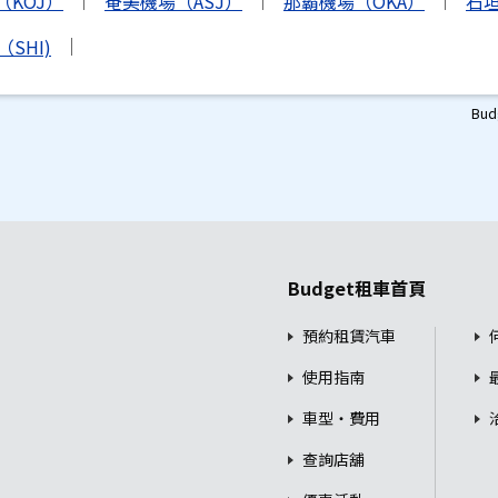
（KOJ）
奄美機場（ASJ）
那霸機場（OKA）
石垣
SHI)
Bu
Budget租車首頁
預約租賃汽車
使用指南
車型・費用
查詢店舖