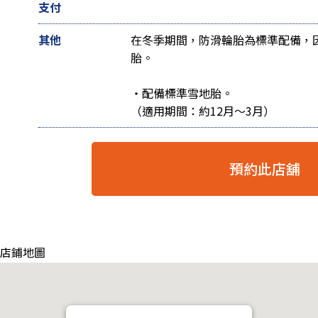
支付
其他
在冬季期間，防滑輪胎為標準配備，
胎。
・配備標準雪地胎。
（適用期間：約12月～3月）
預約此店舖
 店鋪地圖