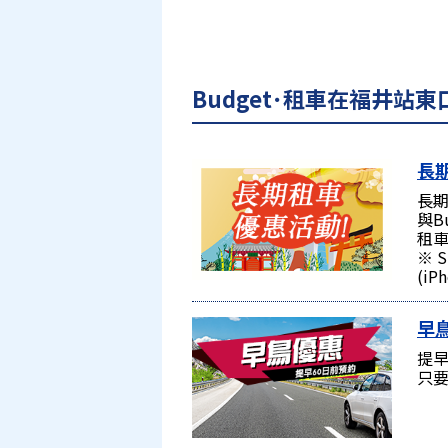
Budget･租車在福井站
長
長期
與B
租車
※ 
(iP
早
提早
只要