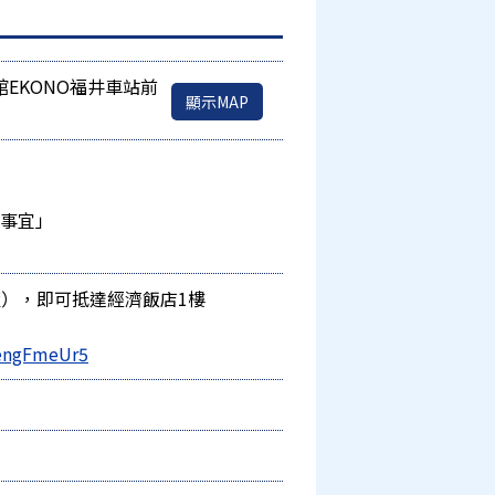
EKONO福井車站前
顯示MAP
的事宜」
），即可抵達經濟飯店1樓
sengFmeUr5