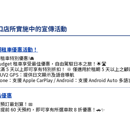
東口店所實施中的宣傳活動
期租車優惠活動！
租車特別優惠!🚘
udget 租車享受最佳優惠，自由駕馭日本之旅！🌟🛣️
滿 5 天以上即可享有特別折扣！ ※ 僅適用於租期 5 天以上之顧
SUV2 GPS：提供日文顯示及語音導航
hone：支援 Apple CarPlay / Android：支援 Android A
鳥優惠
預訂最划算！📅
提前 60 天預約，即可享有所選車款 8 折優惠！🚗✨