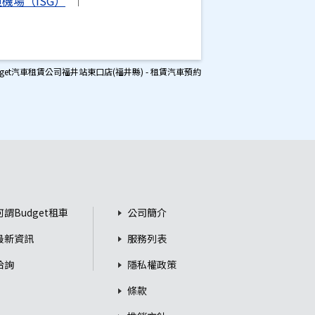
機場（ISG）
dget汽車租賃公司福井站東口店(福井縣) - 租賃汽車預約
何謂Budget租車
公司簡介
最新資訊
服務列表
洽詢
隱私權政策
條款