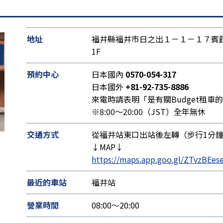
地址
福井縣福井市日之出１－１－１７賓館
1F
預約中心
日本國內
0570-054-317
日本國外
+81-92-735-8886
來電時請表明「是有關Budget租車
※8:00～20:00（JST）全年無休
交通方式
從福井站東口出站後左轉（步行1分鐘
↓MAP↓
https://maps.app.goo.gl/ZTvzBEe
最近的車站
福井站
營業時間
08:00～20:00