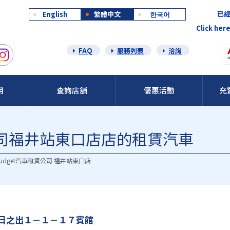
已經
English
繁體中文
한국어
Click here
FAQ
服務列表
洽詢
用
查詢店舖
優惠活動
充
車公司福井站東口店店的租賃汽車
udget汽車租賃公司 福井站東口店
日之出１－１－１７賓館