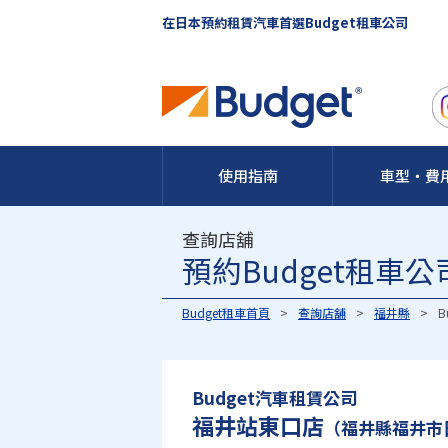
在日本預約租賃汽車首選Budget租車公司
使用指南
車型・費
查詢店舖
預約Budget租
Budget租車首頁
查詢店舖
福井縣
B
Budget汽車租賃公司
福井站東口店
（福井縣福井市