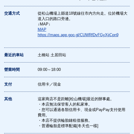
交通方式
從松山機場上縣道18號線往市内方向走。位於機場大
道入口的路口旁邊。
↓MAP↓
MAP
https://maps.app.goo.gl/CUWRfDvFGyXjiCpn9
最近的車站
土橋站 土居田站
營業時間
09:00～18:00
支付
信用卡／現金
其他
這家商店不是距離[松山機場]最近的辦事處。
・本店無法保管客人的私家車。
・您可以通過各類信用卡、現金或PayPay支付使用
費用。
・本店不提供輪胎鏈租借服務。
・普通輪胎是標準配備[冬天也一樣]