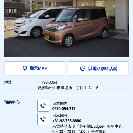
顯示MAP
以電話聯絡店鋪
地址
〒790-0054
愛媛縣松山市機場通１丁目１３－６
預約中心
日本國內
0570-054-317
日本國外
+81-92-735-8886
來電時請表明「是有關Budget租車的事宜」
※8:00～20:00（JST）全年無休