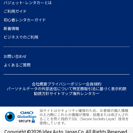
バジェット･レンタカーとは
ご利用ガイド
初心者レンタカーガイド
新着情報
ビジネスでのご利用
お問い合わせ
よくあるご質問
会社概要
プライバシーポリシー
会員規約
パーソナルデータの外部送信について
特定商取引法に基づく表示
約款
勧誘方針
サイトマップ
海外レンタカー
当サイトはセキュリティ確保のため、お客様の個人情報
の入力時にこれらの情報が傍受、妨害または改ざんされ
ることを防ぐ目的でSSL（Secure Sockets Layer）技術を
使用しています。
Copyright ©2026 Idex Auto Japan Co. All Rights Reserved.