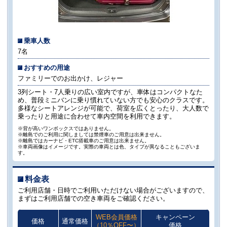
乗車人数
7名
おすすめの用途
ファミリーでのお出かけ、レジャー
3列シート・7人乗りの広い室内ですが、車体はコンパクトなた
め、普段ミニバンに乗り慣れていない方でも安心のクラスです。
多様なシートアレンジが可能で、荷室を広くとったり、大人数で
乗ったりと用途に合わせて車内空間を利用できます。
※背が高いワンボックスではありません。
※離島でのご利用に関しましては禁煙車のご用意は出来ません。
※離島ではカーナビ・ETC搭載車のご用意は出来ません。
※車両画像はイメージです。実際の車両とは色、タイプが異なることもございま
す。
料金表
ご利用店舗・日時でご利用いただけない場合がございますので、
まずはご利用店舗での空き車両をご確認ください。
WEB会員価格
キャンペーン
価格
通常価格
（10％OFF〜）
価格