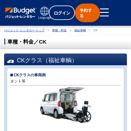
予約す
ログイン
る
Language
バジェット･レンタカー トップ
車種・料金
福祉車輌
CK
車種・料金／CK
CKクラス（福祉車輌）
CKクラスの車両例
タント等