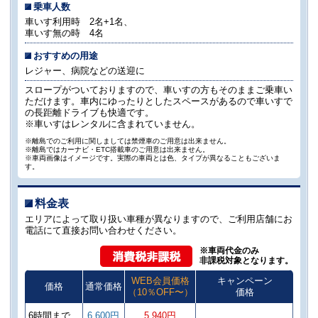
乗車人数
車いす利用時 2名+1名、
車いす無の時 4名
おすすめの用途
レジャー、病院などの送迎に
スロープがついておりますので、車いすの方もそのままご乗車い
ただけます。車内にゆったりとしたスペースがあるので車いすで
の長距離ドライブも快適です。
※車いすはレンタルに含まれていません。
※離島でのご利用に関しましては禁煙車のご用意は出来ません。
※離島ではカーナビ・ETC搭載車のご用意は出来ません。
※車両画像はイメージです。実際の車両とは色、タイプが異なることもございま
す。
料金表
エリアによって取り扱い車種が異なりますので、ご利用店舗にお
電話にて直接お問い合わせください。
※車両代金のみ
非課税対象となります。
WEB会員価格
キャンペーン
価格
通常価格
（10％OFF〜）
価格
6時間まで
6,600円
5,940円