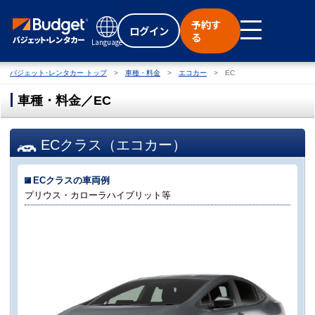
予約す
ログイン
る
Language
バジェット･レンタカー トップ
車種・料金
エコカー
EC
車種・料金／EC
ECクラス（エコカー）
ECクラスの車両例
プリウス・カローラハイブリット等