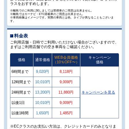
ラスをおすすめします。
※離島でのご利用に関しましては禁煙車のご用意は出来ません。
※離島ではカーナビ・ETC搭載車のご用意は出来ません。
※車両画像はイメージです。実際の車両とは色、タイプが異なることもございま
す。
料金表
ご利用店舗・日時でご利用いただけない場合がございますので、
まずはご利用店舗での空き車両をご確認ください。
WEB会員価格
キャンペーン
価格
通常価格
（10％OFF〜）
価格
6時間まで
9,020円
8,118円
12時間まで
10,010円
9,009円
24時間まで
13,200円
11,880円
キャンペーンを見る
以後1日
10,010円
9,009円
以後1時間
1,650円
1,485円
※ECクラスのお支払い方法は、クレジットカードのみとなりま