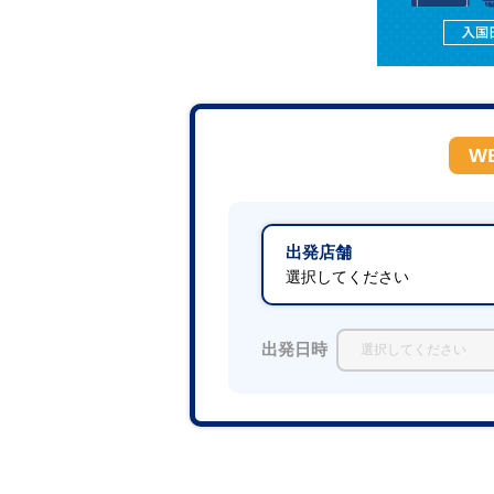
W
出発店舗
選択してください
出発日時