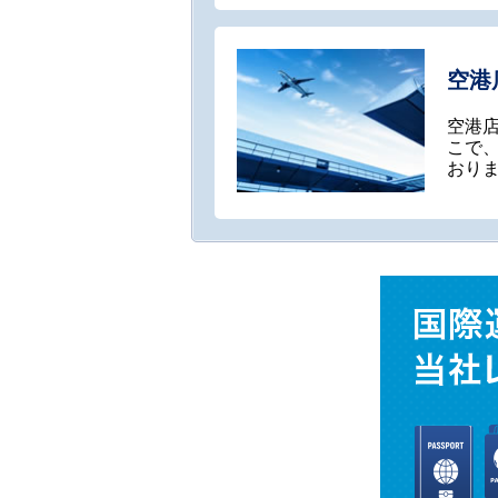
空港
空港
こで
おり