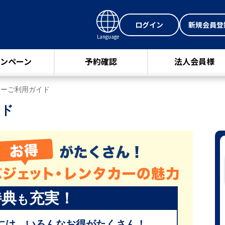
ログイン
新規会員登
Language
ンペーン
予約確認
法人会員様
カーご利用ガイド
イド
特典
充実！
も
には、いろんなお得がたくさん！