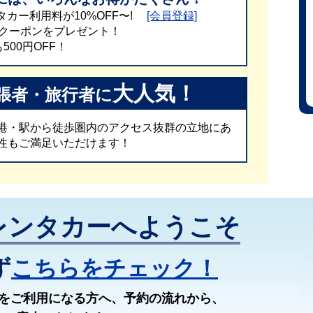
タカー利用料が10%OFF〜!
[会員登録]
FFクーポンをプレゼント！
00円OFF！
大人気！
張者・旅行者に
港・駅から徒歩圏内のアクセス抜群の立地にあ
性もご満足いただけます！
レンタカーへようこそ
ず
こちらをチェック！
ーをご利用になる方へ、予約の流れから、