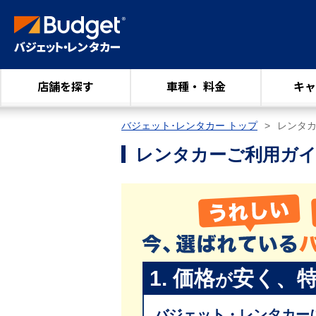
店舗を探す
車種・ 料金
キャ
バジェット･レンタカー トップ
レンタ
レンタカーご利用ガ
1. 価格
安く、
が
バジェット・レンタカー