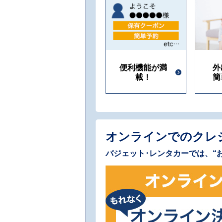
便利機能が満
外
載！
簡
オンラインでのクレ
バジェット･レンタカーでは、“