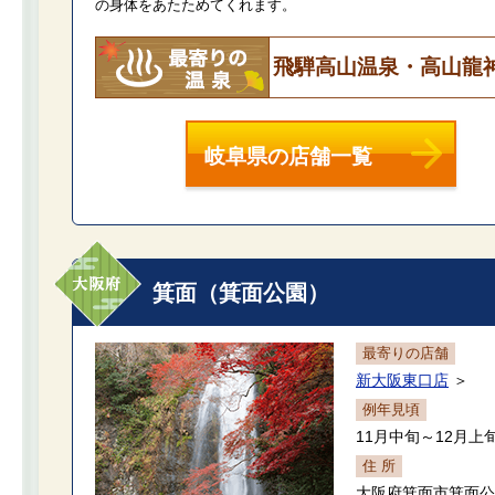
の身体をあたためてくれます。
飛騨高山温泉・高山龍
岐阜県の店舗一覧
箕面（箕面公園）
最寄りの店舗
新大阪東口店
＞
例年見頃
11月中旬～12月上
住 所
大阪府箕面市箕面公