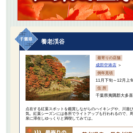
養老渓谷
最寄りの店舗
成田空港店
＞
例年見頃
11月下旬～12月上
住 所
千葉県夷隅郡大多喜
点在する紅葉スポットを鑑賞しながらのハイキングや、川遊
気。紅葉シーズンには各所でライトアップも行われるので、
泉に滞在しゆっくりと満喫してみては。