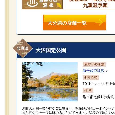
九重温泉郷
大分県の店舗一覧
大沼国定公園
最寄りの店舗
新千歳空港店
＞
例年見頃
10月中旬～11月上
住 所
亀田郡七飯町大沼町
湖畔の周囲一帯が紅や黄に染まり、散策路のビューポイント
葉と駒ケ岳を一度に眺めることができます。温泉の宝庫とい