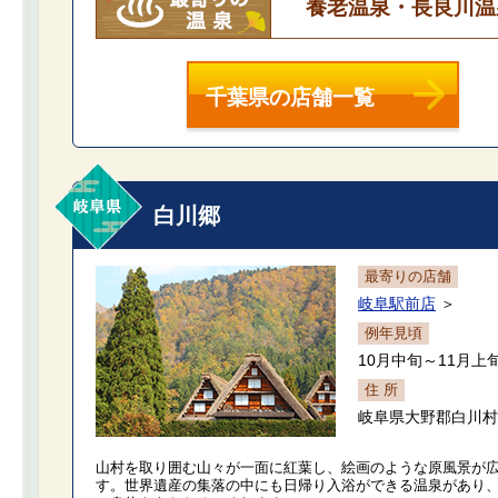
養老温泉・長良川温
千葉県の店舗一覧
白川郷
最寄りの店舗
岐阜駅前店
＞
例年見頃
10月中旬～11月上
住 所
岐阜県大野郡白川村
山村を取り囲む山々が一面に紅葉し、絵画のような原風景が
す。世界遺産の集落の中にも日帰り入浴ができる温泉があり