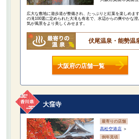
広大な敷地に遊歩道が整備され、たっぷりと紅葉を楽しめま
の滝100選に定められた大滝も有名で、水辺からの爽やかな澄
気が風景をより美しくみせます。
伏尾温泉・能勢温
大阪府の店舗一覧
大窪寺
最寄りの店舗
高松空港店
＞
例年見頃