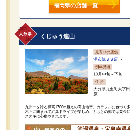
福岡県の店舗一覧
くじゅう連山
最寄りの店舗
湯布院ＳＳ店
＞
例年見頃
10月中旬～下旬
住 所
大分県九重町大字田
原
九州一を誇る標高1700m超えの高山地帯。カラフルに色づく
木々に囲まれて紅葉ドライブが楽しめ、ふもとの郷では黄金
ススキに心癒やされます。
筋湯温泉・宝泉寺温