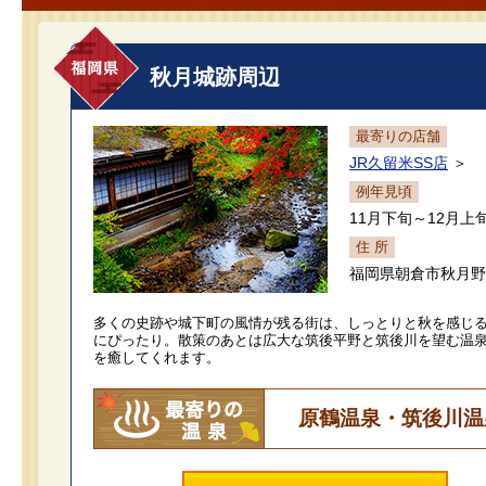
秋月城跡周辺
最寄りの店舗
JR久留米SS店
＞
例年見頃
11月下旬～12月上
住 所
福岡県朝倉市秋月野
多くの史跡や城下町の風情が残る街は、しっとりと秋を感じ
にぴったり。散策のあとは広大な筑後平野と筑後川を望む温
を癒してくれます。
原鶴温泉・筑後川温