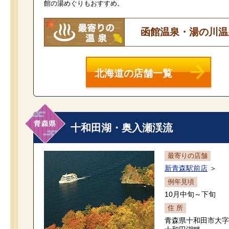
館の湯めぐりもおすすめ。
函館温泉・湯の川温
北海道の店舗一覧
十和田湖・奥入瀬渓流
最寄りの店舗
新青森駅前店
＞
例年見頃
10月中旬～下旬
住 所
青森県十和田市大字