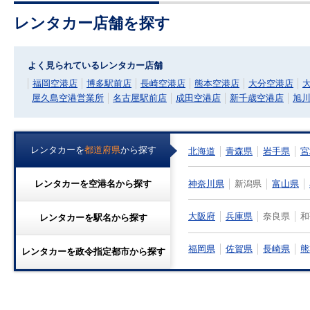
レンタカー店舗を探す
よく見られているレンタカー店舗
福岡空港店
博多駅前店
長崎空港店
熊本空港店
大分空港店
屋久島空港営業所
名古屋駅前店
成田空港店
新千歳空港店
旭
レンタカーを
都道府県
から探す
北海道
青森県
岩手県
宮
神奈川県
新潟県
富山県
レンタカーを
空港名
から探す
大阪府
兵庫県
奈良県
和
レンタカーを
駅名
から探す
福岡県
佐賀県
長崎県
熊
レンタカーを
政令指定都市
から探す