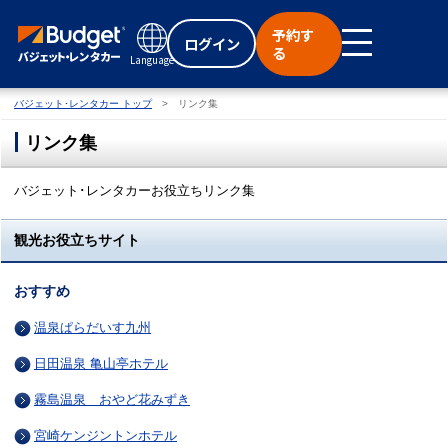
予約す
ログイン
る
Language
バジェット･レンタカー トップ
リンク集
リンク集
バジェット･レンタカーお役立ちリンク集
観光お役立ちサイト
おすすめ
温泉ぱらだいす九州
日田温泉 亀山亭ホテル
霧島温泉 おやど花みずき
宮崎ケンジントンホテル