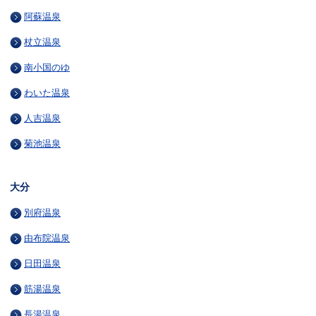
阿蘇温泉
杖立温泉
南小国のゆ
わいた温泉
人吉温泉
菊池温泉
大分
別府温泉
由布院温泉
日田温泉
筋湯温泉
長湯温泉