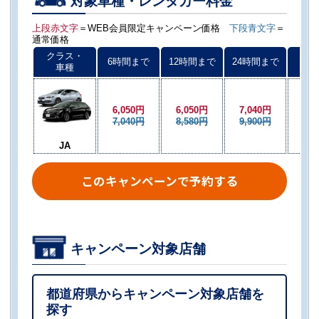
対象車種・レンタカー料金
上段赤文字
＝WEB会員限定キャンペーン価格
下段青文字
＝
通常価格
クラス・
6時間まで
12時間まで
24時間まで
以後
車種
6,050円
6,050円
7,040円
6,0
7,040円
8,580円
9,900円
8,5
JA
このキャンペーンで予約する
キャンペーン対象店舗
都道府県からキャンペーン対象店舗を
探す