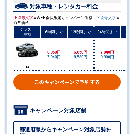
対象車種・レンタカー料金
上段赤文字
＝WEB会員限定キャンペーン価格
下段青文字
＝
通常価格
クラス・
6時間まで
12時間まで
24時間まで
以後
車種
6,050円
6,050円
7,040円
6,0
7,040円
8,580円
9,900円
8,5
JA
このキャンペーンで予約する
キャンペーン対象店舗
都道府県からキャンペーン対象店舗を