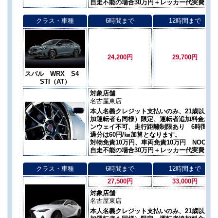
自走不能の場合30万円＋レッカー代実費
クラス・車種
6時間まで
12時間まで
24,200円
29,700円
スバル WRX S4
STI（AT）
対象店舗
名古屋東店
本人名義クレジット支払いのみ、21歳以上 
加運転者も同様）限定、運転者追加料金お一人あ
ンウェイ不可、走行距離制限あり 6時間300㎞
過分は60円/㎞加算となります。
対物免責10万円、車両免責10万円 NOC自
自走不能の場合30万円＋レッカー代実費
クラス・車種
6時間まで
12時間まで
27,500円
33,000円
対象店舗
名古屋東店
本人名義クレジット支払いのみ、21歳以上 