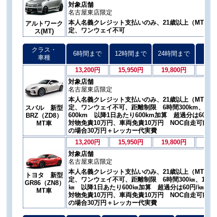
対象店舗
名古屋東店限定
本人名義クレジット支払いのみ、21歳以上（MT免許
アルトワーク
定、ワンウェイ不可
ス(MT)
クラス・
6時間まで
12時間まで
24時間まで
以後
車種
13,200円
15,950円
19,800円
17,
対象店舗
名古屋東店限定
本人名義クレジット支払いのみ、21歳以上（MT免許
定、ワンウェイ不可、距離制限 6時間300km、12時間
スバル 新型
600km 以降1日あたり600km加算 超過分は60円
BRZ（ZD8）
対物免責10万円、車両免責10万円 NOC自走可能の
MT車
の場合30万円＋レッカー代実費
13,200円
15,950円
19,800円
17,
対象店舗
名古屋東店限定
本人名義クレジット支払いのみ、21歳以上（MT免許
トヨタ 新型
定、ワンウェイ不可、距離制限 6時間300㎞、12時間5
GR86（ZN8）
㎞ 以降1日あたり600㎞加算 超過分は60円/㎞加
MT車
対物免責10万円、車両免責10万円 NOC自走可能の
の場合30万円＋レッカー代実費