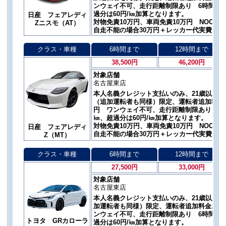
ンウェイ不可、走行距離制限あり 6時間300㎞
過分は60円/㎞加算となります。
日産 フェアレディ
対物免責10万円、車両免責10万円 NOC自
Zニスモ（AT）
自走不能の場合30万円＋レッカー代実費
クラス・車種
6時間まで
12時間まで
38,500円
46,200円
対象店舗
名古屋東店
本人名義クレジット支払いのみ、21歳以上 M
（追加運転者も同様）限定、運転者追加料金お一
円 ワンウェイ不可、走行距離制限あり 6時間3
㎞、超過分は60円/㎞加算となります。
対物免責10万円、車両免責10万円 NOC自
日産 フェアレディ
自走不能の場合30万円＋レッカー代実費
Z（MT）
クラス・車種
6時間まで
12時間まで
27,500円
33,000円
対象店舗
名古屋東店
本人名義クレジット支払いのみ、21歳以上 
加運転者も同様）限定、運転者追加料金お一人あ
ンウェイ不可、走行距離制限あり 6時間300㎞
トヨタ GRカローラ
過分は60円/㎞加算となります。