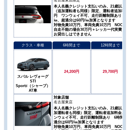
名古屋東店限定
本人名義クレジット支払いのみ、21歳以上 M
（追加運転者も同様）限定、運転者追加料金お一
円 ワンウェイ不可、走行距離制限あり 6時間3
㎞、超過分は60円/㎞加算となります
対物免責10万円、車両免責10万円 NOC自
自走不能の場合30万円＋レッカー代実費 ※
お貸出しはできません
クラス・車種
6時間まで
12時間まで
24,200円
29,700円
スバル レヴォーグ
STI
Sport♯（シャープ）
AT車
対象店舗
名古屋東店
本人名義クレジット支払いのみ、21歳以上 
加運転者も同様）限定、運転者追加料金お一人あ
ンウェイ不可、走行距離制限あり 6時間300㎞
過分は60円/㎞加算となります
対物免責10万円、車両免責10万円 NOC自