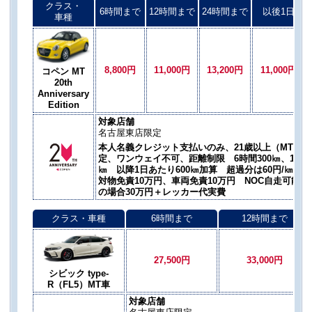
クラス・
6時間まで
12時間まで
24時間まで
以後1日
車種
8,800円
11,000円
13,200円
11,000円
コペン MT
20th
Anniversary
Edition
対象店舗
名古屋東店限定
本人名義クレジット支払いのみ、21歳以上（MT免許
定、ワンウェイ不可、距離制限 6時間300㎞、12時間5
㎞ 以降1日あたり600㎞加算 超過分は60円/㎞加
対物免責10万円、車両免責10万円 NOC自走可能の
の場合30万円＋レッカー代実費
クラス・車種
6時間まで
12時間まで
27,500円
33,000円
シビック type-
R（FL5）MT車
対象店舗