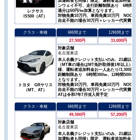
加運転者も同様）限定、運転者追加料金お一人あ
ンウェイ不可、走行距離制限あり 6時間300㎞
過分は60円/㎞加算となります。
レクサス
対物免責10万円、車両免責10万円 NOC自
IS500（AT）
自走不能の場合30万円＋レッカー代実費
クラス・車種
6時間まで
12時間まで
27,500円
33,000円
対象店舗
名古屋東店
本人名義クレジット支払いのみ、21歳以上 
（MT車の場合はMT免許取得後1年以上）限
様、運転者追加料金お一人あたり/3,300円
距離制限あり 6時間300㎞、12時間500㎞、
となります。
対物免責10万円、車両免責10万円 NOC自
トヨタ GRヤリス
自走不能の場合30万円＋レッカー代実費
（MT、AT）
ATは令和7年7月頃入荷予定
クラス・車種
6時間まで
12時間まで
49,500円
57,200円
対象店舗
名古屋東店
本人名義クレジット支払いのみ、21歳以上 
加運転者も同様）限定、運転者追加料金お一人あ