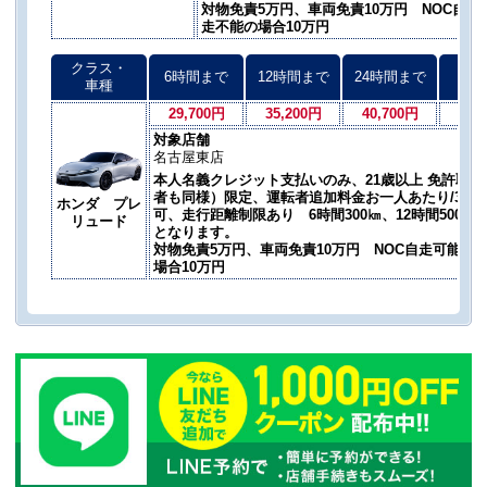
対物免責5万円、車両免責10万円 NOC自走
走不能の場合10万円
クラス・
6時間まで
12時間まで
24時間まで
以後
車種
29,700円
35,200円
40,700円
35,
対象店舗
名古屋東店
本人名義クレジット支払いのみ、21歳以上 免許取得
者も同様）限定、運転者追加料金お一人あたり/3,30
ホンダ プレ
可、走行距離制限あり 6時間300㎞、12時間500㎞
リュード
となります。
対物免責5万円、車両免責10万円 NOC自走可能の
場合10万円