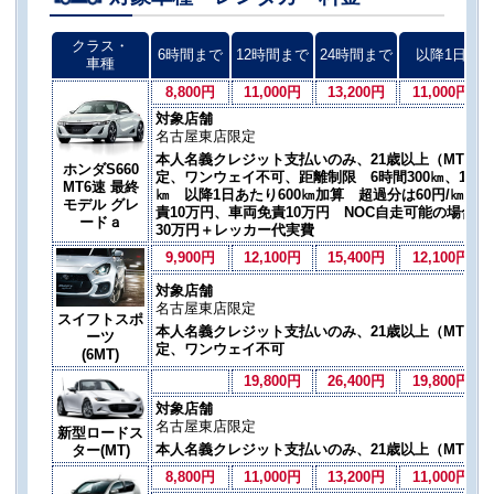
クラス・
6時間まで
12時間まで
24時間まで
以降1日
車種
8,800円
11,000円
13,200円
11,000円
対象店舗
名古屋東店限定
本人名義クレジット支払いのみ、21歳以上（MT免許
ホンダS660
定、ワンウェイ不可、距離制限 6時間300㎞、12時間5
MT6速 最終
㎞ 以降1日あたり600㎞加算 超過分は60円/㎞加
モデル グレ
責10万円、車両免責10万円 NOC自走可能の場合1
ードａ
30万円＋レッカー代実費
9,900円
12,100円
15,400円
12,100円
対象店舗
名古屋東店限定
スイフトスポ
本人名義クレジット支払いのみ、21歳以上（MT免許
ーツ
定、ワンウェイ不可
(6MT)
19,800円
26,400円
19,800円
対象店舗
名古屋東店限定
新型ロードス
本人名義クレジット支払いのみ、21歳以上（MT免
ター(MT)
8,800円
11,000円
13,200円
11,000円