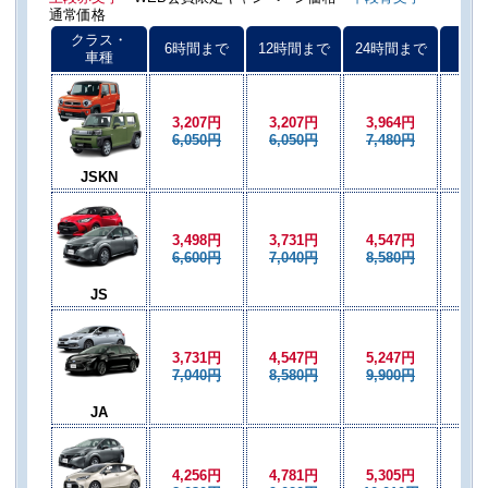
通常価格
クラス・
6時間まで
12時間まで
24時間まで
以後
車種
3,207円
3,207円
3,964円
3,2
6,050円
6,050円
7,480円
6,0
JSKN
3,498円
3,731円
4,547円
3,7
6,600円
7,040円
8,580円
7,0
JS
3,731円
4,547円
5,247円
4,5
7,040円
8,580円
9,900円
8,5
JA
4,256円
4,781円
5,305円
4,7