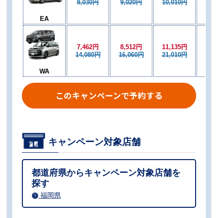
8,030円
9,020円
10,010円
9,0
EA
7,462円
8,512円
11,135円
8,5
14,080円
16,060円
21,010円
16,
WA
このキャンペーンで予約する
キャンペーン対象店舗
都道府県からキャンペーン対象店舗を
探す
福岡県