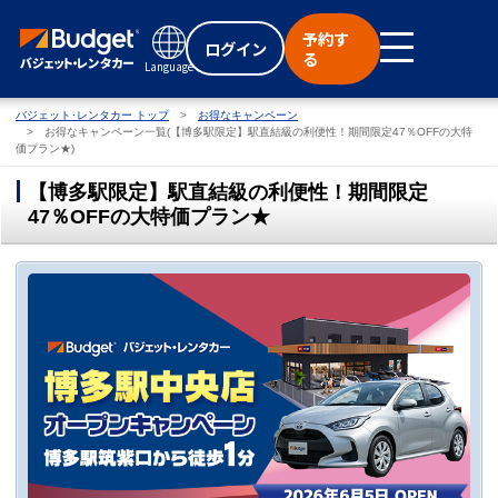
予約す
ログイン
る
Language
バジェット･レンタカー トップ
お得なキャンペーン
お得なキャンペーン一覧(【博多駅限定】駅直結級の利便性！期間限定47％OFFの大特
価プラン★)
【博多駅限定】駅直結級の利便性！期間限定
47％OFFの大特価プラン★