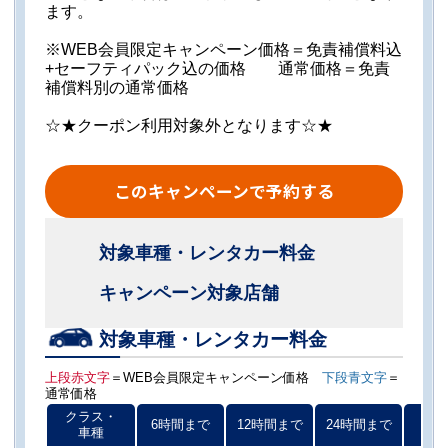
ます。
※WEB会員限定キャンペーン価格＝免責補償料込
+セーフティパック込の価格 通常価格＝免責
補償料別の通常価格
☆★クーポン利用対象外となります☆★
このキャンペーンで予約する
対象車種・レンタカー料金
キャンペーン対象店舗
対象車種・レンタカー料金
上段赤文字
＝WEB会員限定キャンペーン価格
下段青文字
＝
通常価格
クラス・
6時間まで
12時間まで
24時間まで
以後
車種