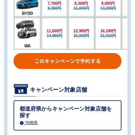
7,700円
8,300円
9,000円
8,3
9,350円
11,000円
13,200円
11,
BYDD
11,600円
12,900円
16,100円
12,
14,080円
16,060円
21,010円
16,
WA
このキャンペーンで予約する
キャンペーン対象店舗
都道府県からキャンペーン対象店舗を
探す
沖縄県