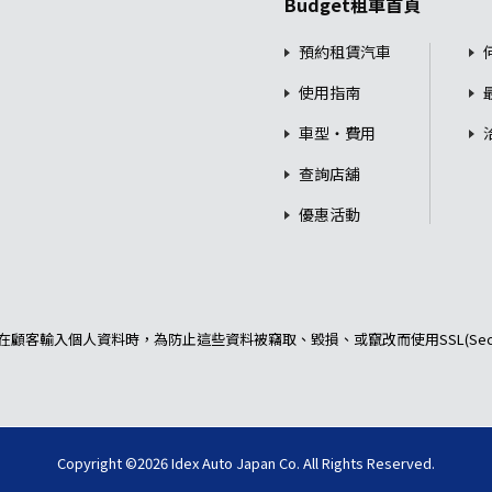
Budget租車首頁
預約租賃汽車
使用指南
車型・費用
查詢店舖
優惠活動
顧客輸入個人資料時，為防止這些資料被竊取、毀損、或竄改而使用SSL(Secu
Copyright ©2026 Idex Auto Japan Co. All Rights Reserved.