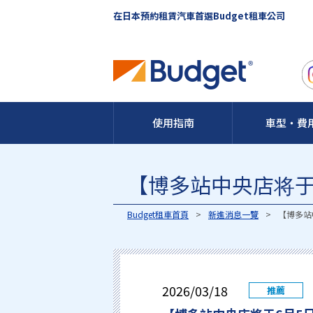
在日本預約租賃汽車首選Budget租車公司
使用指南
車型・費
【博多站中央店将于
Budget租車首頁
新進消息一覽
【博多站
2026/03/18
推薦