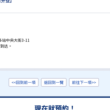
日开业】
站中央大街3-11
可到达。
<<回到前一項
返回到一覽
前往下一項>>
現在就預約！