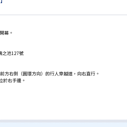
幕】
大開幕。
之池127號
正前方右側（圓環方向）的行人穿越道，向右直行。
鋪位於右手邊。