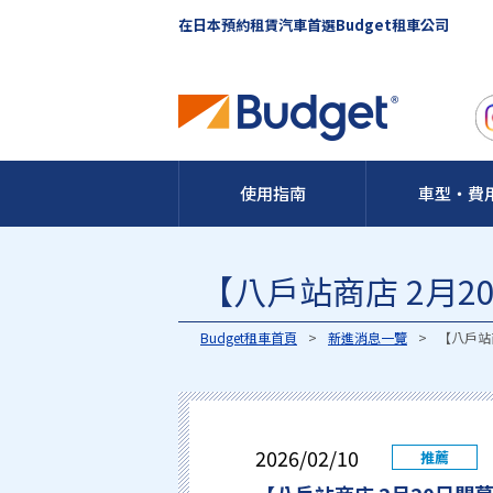
在日本預約租賃汽車首選Budget租車公司
使用指南
車型・費
【八戶站商店 2月2
Budget租車首頁
新進消息一覽
【八戶站
2026/02/10
推薦