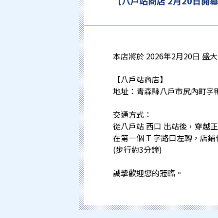
【八戶站商店 2月20日開
本店將於 2026年2月20日 盛
【八戶站商店】
地址：青森縣八戶市尻內町字鴨
交通方式：
從八戶站 西口 出站後，穿越
在第一個 T 字路口左轉，店
(步行約3分鐘)
誠摯歡迎您的蒞臨。