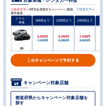
対象車種・レンタカー料金
上段赤文字
＝WEB会員限定キャンペーン価格
下段青文字
＝
通常価格
クラス・
6時間まで
12時間まで
24時間まで
以後
車種
6,050円
6,050円
7,040円
6,0
7,040円
8,580円
9,900円
8,5
JA
このキャンペーンで予約する
キャンペーン対象店舗
都道府県からキャンペーン対象店舗を
探す