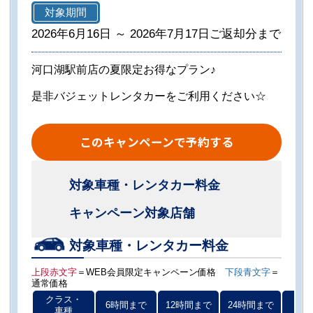
対象期間
2026年6月16日 ～ 2026年7月17日ご返却分まで
河口湖駅前店の夏限定お得なプラン♪
是非バジェットレンタカーをご利用ください☆
このキャンペーンで予約する
対象車種・レンタカー料金
キャンペーン対象店舗
対象車種・レンタカー料金
上段赤文字
＝WEB会員限定キャンペーン価格
下段青文字
＝
通常価格
クラス・
6時間まで
12時間まで
24時間まで
以後
車種