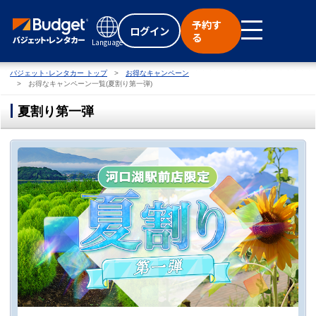
予約す
ログイン
る
Language
バジェット･レンタカー トップ
お得なキャンペーン
お得なキャンペーン一覧(夏割り第一弾)
夏割り第一弾