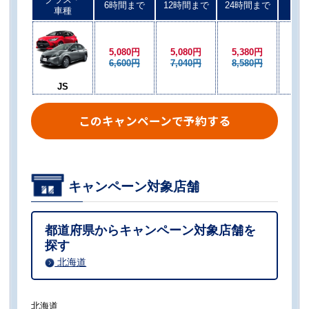
6時間まで
12時間まで
24時間まで
以後
車種
5,080円
5,080円
5,380円
5,2
6,600円
7,040円
8,580円
7,0
JS
このキャンペーンで予約する
キャンペーン対象店舗
都道府県からキャンペーン対象店舗を
探す
北海道
北海道